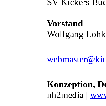
SV Kickers Büc
Vorstand
Wolfgang Lohk
webmaster@kic
Konzeption, D
nh2media |
www